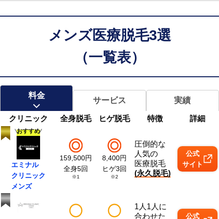
昨日
人
が予約に進みました
メンズ医療脱毛3選
（一覧表）
料金
サービス
実績
クリニック
全身脱毛
ヒゲ脱毛
特徴
詳細
おすすめ
圧倒的な
人気の
公式
159,500
円
8,400
円
医療脱毛
サイト
エミナル
全身5回
ヒゲ3回
(永久脱毛)
クリニック
※1
※2
メンズ
1人1人に
合わせた
公式