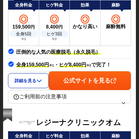
全身料金
ヒゲ料金
効果
麻酔
かなり高い
麻酔無料
159,500
8,400
円
円
全身5回
ヒゲ3回
※1
※2
圧倒的な人気の
医療脱毛（永久脱毛）
全身159,500円
・
ヒゲ8,400円
で完了！
※1
※2
公式サイトを見る
詳細を見る
ご利用前の注意事項
レジーナクリニックオム
全身料金
ヒゲ料金
効果
麻酔