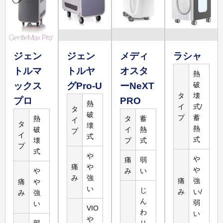
15,960
円
3,500
円
腕5回
腕
詳しく
見る
ジェン
ジェン
メディ
ラシャ
トルマ
トルヤ
オスタ
熱
ックス
グPro-U
ーNeXT
破
119,800
円
23,960
円
3,200
円
タ
壊
プロ
PRO
脚5回
熱
イ
式/
脚
タ
破
プ
蓄
熱
タ
蓄
詳しく
イ
タ
壊
熱
破
イ
熱
見る
プ
イ
式
式
壊
プ
式
プ
式
や
や
痛
弱
痛
や
や
や
み
い
み
強
痛
強
痛
や
い
じ
み
い/
み
強
ん
弱
い
VIO
わ
い
や
部
り