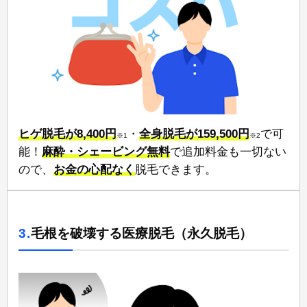
ヒゲ脱毛が8,400円
⁠⁠・
全身脱毛が159,500円
⁠⁠で可
※1
※2
能！⁠
麻酔・シェービング無料
で追加料金も一切ない
ので、⁠
お金の心配なく⁠
脱毛できます。
3.
毛根を破壊する医療脱毛（永久脱毛）