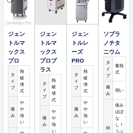
17,600
円
2,400
円
腕5回
腕
詳しく
見る
ジェン
ジェン
ジェン
ソプラ
トルマ
トルマ
トルレ
ノチタ
ックス
ックス
ーズ
ニウム
39,800
円
13,267
円
対応なし
プロ
プロプ
PRO
脚3回
タ
脚
蓄熱
ラス
イ
熱
熱
詳しく
式
タ
タ
プ
破
破
見る
熱
イ
イ
タ
壊
壊
破
痛
プ
プ
イ
弱い
式
式
壊
み
プ
式
や
や
痛み
痛
や
痛
や
や
ほぼ
み
強
み
強
痛
や
な
い
い
み
強
し！
特
い
うぶ