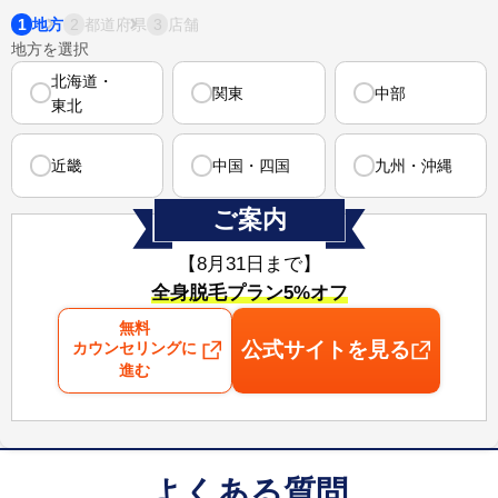
1
2
3
地方
都道府県
店舗
地方を選択
北海道・
関東
中部
東北
近畿
中国・四国
九州・沖縄
ご案内
【8月31日まで⁠】
全身脱毛プラン5%オフ
無料
公式サイトを見る
カウンセリングに
進む
よくある質問