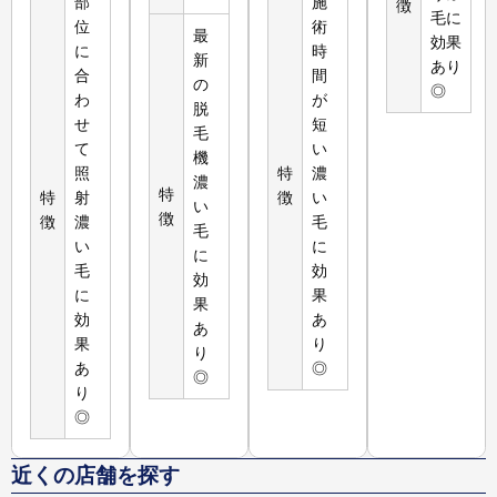
部
施
徴
毛に
位
術
最
効果
に
時
新
あり
合
間
の
◎
わ
が
脱
せ
短
毛
て
い
機
照
特
濃
濃
特
特
射
徴
い
い
徴
徴
濃
毛
毛
い
に
に
毛
効
効
に
果
果
効
あ
あ
果
り
り
あ
◎
◎
り
◎
近くの店舗を探す