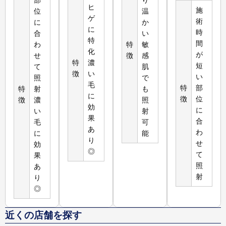
ヒ
施
位
温
ゲ
術
に
か
に
時
合
い
特
間
わ
特
敏
化
が
せ
徴
感
特
濃
短
て
肌
徴
い
い
照
で
毛
特
部
特
射
も
に
徴
位
徴
濃
照
効
に
い
射
果
合
毛
可
あ
わ
に
能
り
せ
効
◎
て
果
照
あ
射
り
◎
近くの店舗を探す