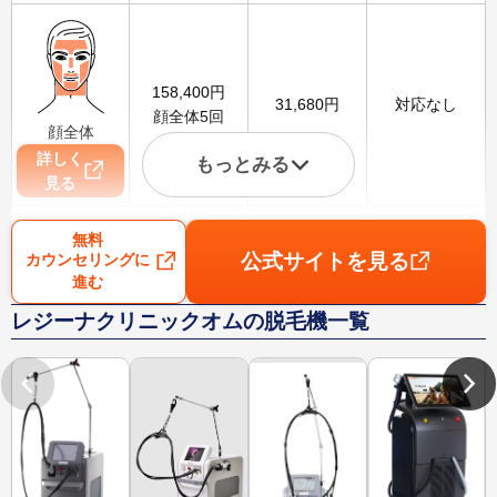
158,400
円
31,680
円
対応なし
顔全体5回
顔全体
詳しく
もっとみる
見る
無料
公式サイトを見る
カウンセリングに
進む
111,000
円
22,200
円
1,800
円
レジーナクリニックオムの脱毛機一覧
VIO5回
VIO
詳しく
見る
88,000
円