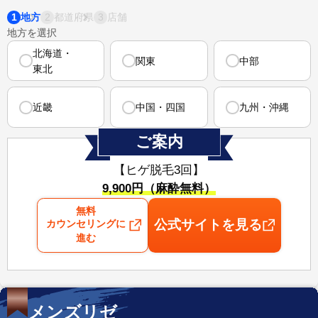
1
2
3
地方
都道府県
店舗
地方を選択
北海道・
関東
中部
東北
近畿
中国・四国
九州・沖縄
ご案内
【ヒゲ脱毛3回】
⁠9,900円（麻酔無料）
無料
公式サイトを見る
カウンセリングに
進む
メンズリゼ