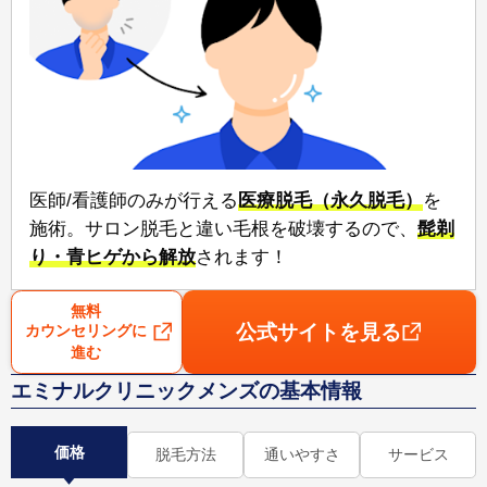
医師/看護師のみが行える⁠
医療脱毛（永久脱毛）
⁠を
施術。サロン脱毛と違い毛根を破壊するので、⁠
髭剃
り・青ヒゲから解放
⁠されます！
無料
公式サイトを見る
カウンセリングに
進む
エミナルクリニックメンズの基本情報
価格
脱毛方法
通いやすさ
サービス