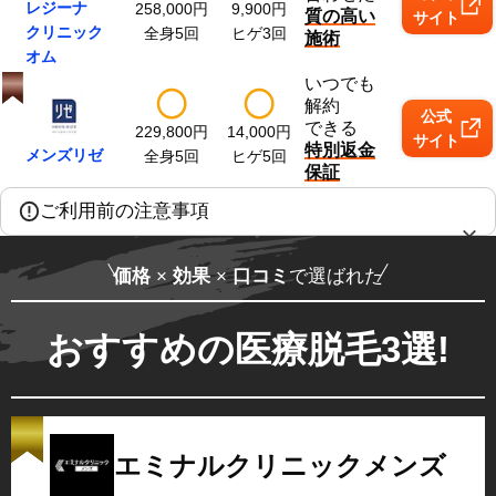
レジーナ
258,000
円
9,900
円
質の高い
サイト
クリニック
全身5回
ヒゲ3回
施術
オム
いつでも
解約
公式
できる
229,800
円
14,000
円
サイト
特別返金
メンズリゼ
全身5回
ヒゲ5回
保証
ご利用前の注意事項
価格
×
効果
×
口コミ
で選ばれた
おすすめの医療脱毛3選!
エミナルクリニックメンズ