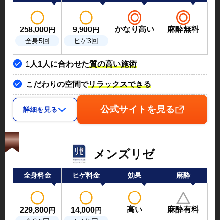
かなり高い
麻酔無料
258,000
9,900
円
円
全身5回
ヒゲ3回
1人1人に合わせた
質の高い施術
こだわりの空間で
リラックスできる
公式サイトを見る
詳細を見る
メンズリゼ
全身料金
ヒゲ料金
効果
麻酔
高い
麻酔有料
229,800
14,000
円
円