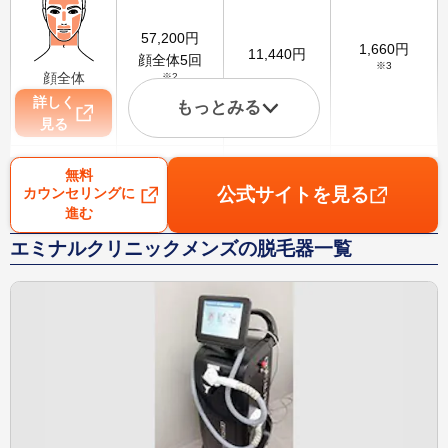
57,200
円
1,660
円
11,440
円
顔全体5回
※3
顔全体
※2
詳しく
もっとみる
見る
無料
公式サイトを見る
カウンセリングに
進む
78,000
円
2,260
円
15,600
円
VIO5回
エミナルクリニックメンズの脱毛器一覧
※3
VIO
※2
詳しく
見る
75,000
円
2,170
円
15,000
円
腕5回
※3
腕
※2