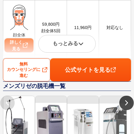
59,800
円
11,960
円
対応なし
顔全体5回
顔全体
詳しく
もっとみる
見る
無料
公式サイトを見る
カウンセリングに
進む
99,800
円
19,960
円
3,100
円
メンズリゼの脱毛機一覧
VIO5回
VIO
詳しく
見る
79,800
円