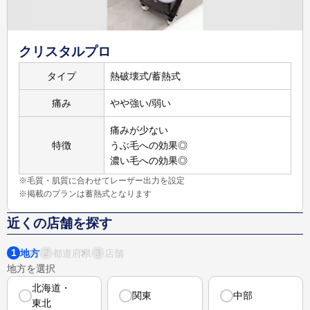
詳しく
見る
クリスタルプロ
タイプ
熱破壊式/蓄熱式
105,000
円
3,040
円
痛み
やや強い/弱い
21,000
円
脚5回
※3
脚
※2
痛みが少ない
詳しく
特徴
うぶ毛への効果◎
見る
濃い毛への効果◎
※毛質・肌質に合わせてレーザー出力を設定
※掲載のプランは蓄熱式となります
近くの店舗を探す
1
2
3
地方
都道府県
店舗
地方を選択
北海道・
関東
中部
東北