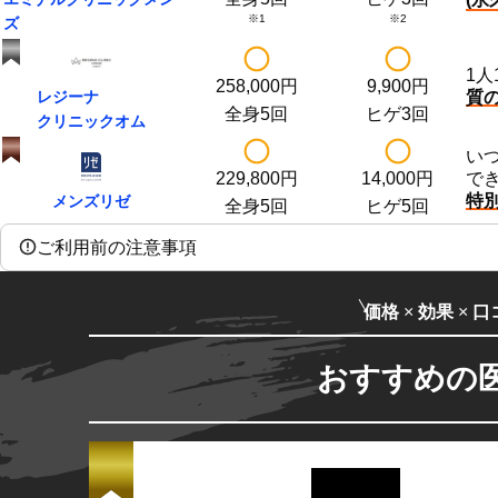
※1
※2
ズ
1人
258,000
円
9,900
円
レジーナ
質
全身5回
ヒゲ3回
クリニック
オム
い
229,800
円
14,000
円
で
特
メンズリゼ
全身5回
ヒゲ5回
ご利用前の注意事項
価格
×
効果
×
口
おすすめの医