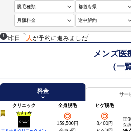
昨日
人
が予約に進みました
メンズ医
（一
料金
サー
クリニック
全身脱毛
ヒゲ脱毛
おすすめ
圧
159,500
円
8,400
円
医
全身5回
ヒゲ3回
エミナル
クリニック
メン
(永