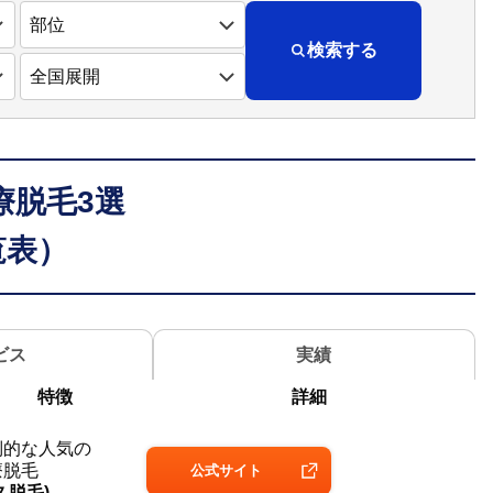
検索する
療脱毛3選
覧表）
ビス
実績
特徴
詳細
倒的な
人気の
療脱毛
公式
サイト
久脱毛)