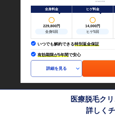
全身料金
ヒゲ料金
229,800
円
14,000
円
全身5回
ヒゲ5回
いつでも解約できる
特別返金保証
有効期限が5年間
で安心
詳細を見る
医療脱毛クリ
詳しくチ