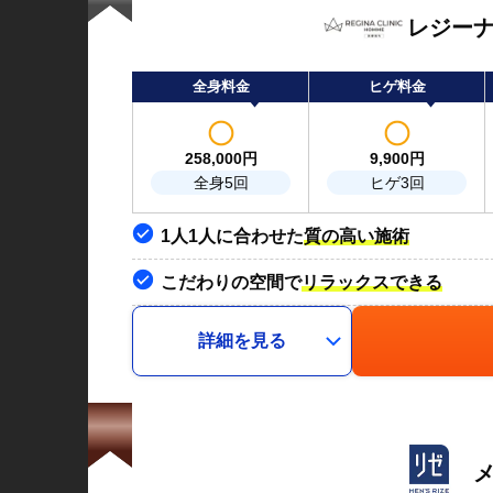
レジー
全身料金
ヒゲ料金
258,000
円
9,900
円
全身5回
ヒゲ3回
1人1人に合わせた
質の高い施術
こだわりの空間で
リラックスできる
詳細を見る