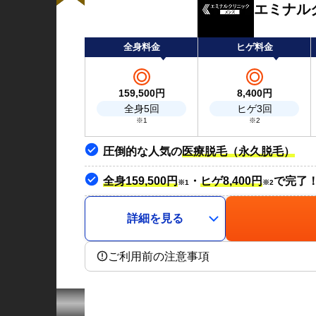
エミナル
全身料金
ヒゲ料金
159,500
円
8,400
円
全身5回
ヒゲ3回
※1
※2
圧倒的な人気の
医療脱毛（永久脱毛）
全身159,500円
・
ヒゲ8,400円
で完了
※1
※2
詳細を見る
ご利用前の注意事項