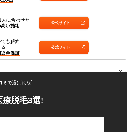
1人に
合わせた
公式
サイト
の高い
施術
つでも
解約
きる
公式
サイト
別返金
保証
コミ
で選ばれた
療脱毛3選!