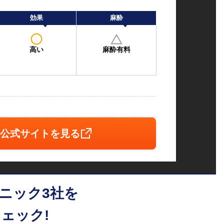
効果
麻酔
高い
麻酔有料
公式サイトを見る
ニック3社を
ェック!