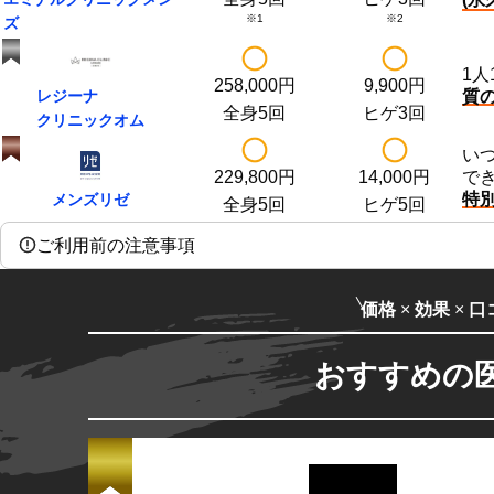
※1
※2
ズ
1人
258,000
円
9,900
円
レジーナ
質
全身5回
ヒゲ3回
クリニック
オム
い
229,800
円
14,000
円
で
特
メンズリゼ
全身5回
ヒゲ5回
ご利用前の注意事項
価格
×
効果
×
口
おすすめの医