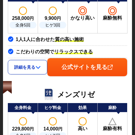
かなり高い
麻酔無料
258,000
9,900
円
円
全身5回
ヒゲ3回
1人1人に合わせた
質の高い施術
こだわりの空間で
リラックスできる
公式サイトを見る
詳細を見る
メンズリゼ
全身料金
ヒゲ料金
効果
麻酔
高い
麻酔有料
229,800
14,000
円
円