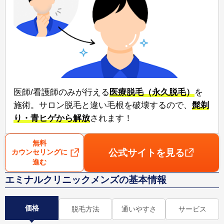
医師/看護師のみが行える⁠
医療脱毛（永久脱毛）
⁠を
施術。サロン脱毛と違い毛根を破壊するので、⁠
髭剃
り・青ヒゲから解放
⁠されます！
無料
公式サイトを見る
カウンセリングに
進む
エミナルクリニックメンズの基本情報
価格
脱毛方法
通いやすさ
サービス