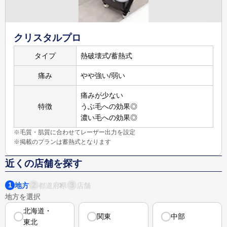
詳しく
見る
クリスタルプロ
タイプ
熱破壊式/蓄熱式
105,000
円
3,040
円
痛み
やや強い/弱い
21,000
円
脚5回
※3
脚
※2
痛みが少ない
詳しく
特徴
うぶ毛への効果◎
見る
濃い毛への効果◎
※毛質・肌質に合わせてレーザー出力を設定
※掲載のプランは蓄熱式となります
近くの店舗を探す
1
2
3
地方
都道府県
店舗
地方を選択
北海道・
関東
中部
東北