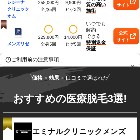
レジーナ
258,000
円
9,900
円
質の高い
サイト
クリニック
全身5回
ヒゲ3回
施術
オム
いつでも
解約
公式
できる
229,800
円
14,000
円
サイト
特別返金
メンズリゼ
全身5回
ヒゲ5回
保証
ご利用前の注意事項
価格
×
効果
×
口コミ
で選ばれた
おすすめの医療脱毛3選!
エミナルクリニックメンズ