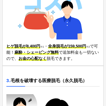
ヒゲ脱毛が8,400円
⁠⁠・
全身脱毛が159,500円
⁠⁠で可
※1
※2
能！⁠
麻酔・シェービング無料
で追加料金も一切ない
ので、⁠
お金の心配なく⁠
脱毛できます。
3.
毛根を破壊する医療脱毛（永久脱毛）