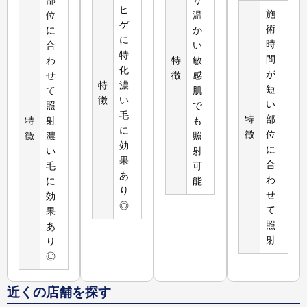
ヒ
施
位
温
ゲ
術
に
か
に
時
合
い
特
間
わ
特
敏
化
が
せ
徴
感
特
濃
短
て
肌
徴
い
い
照
で
毛
特
部
特
射
も
に
徴
位
徴
濃
照
効
に
い
射
果
合
毛
可
あ
わ
に
能
り
せ
効
◎
て
果
照
あ
射
り
◎
近くの店舗を探す