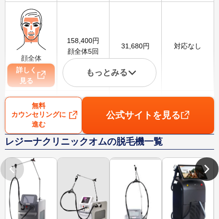
158,400
円
31,680
円
対応なし
顔全体5回
顔全体
詳しく
もっとみる
見る
無料
公式サイトを見る
カウンセリングに
進む
111,000
円
22,200
円
1,800
円
レジーナクリニックオムの脱毛機一覧
VIO5回
VIO
詳しく
見る
88,000
円