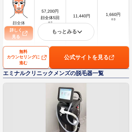
57,200
円
1,660
円
11,440
円
顔全体5回
※3
顔全体
※2
詳しく
もっとみる
見る
無料
公式サイトを見る
カウンセリングに
進む
78,000
円
2,260
円
15,600
円
VIO5回
エミナルクリニックメンズの脱毛器一覧
※3
VIO
※2
詳しく
見る
75,000
円
2,170
円
15,000
円
腕5回
※3
腕
※2