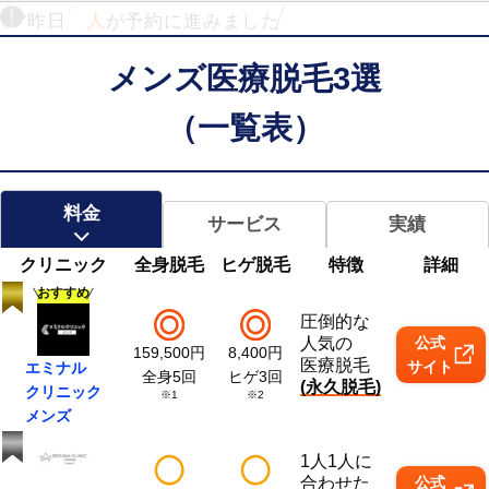
昨日
人
が予約に進みました
メンズ医療脱毛3選
（一覧表）
料金
サービス
実績
クリニック
全身脱毛
ヒゲ脱毛
特徴
詳細
おすすめ
圧倒的な
人気の
公式
159,500
円
8,400
円
医療脱毛
サイト
エミナル
全身5回
ヒゲ3回
(永久脱毛)
クリニック
※1
※2
メンズ
1人1人に
合わせた
公式