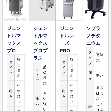
17,600
円
2,400
円
腕5回
腕
詳しく
見る
ジェン
ジェン
ジェン
ソプラ
トルマ
トルマ
トルレ
ノチタ
ックス
ックス
ーズ
ニウム
39,800
円
13,267
円
対応なし
プロ
プロプ
PRO
脚3回
タ
脚
蓄熱
ラス
イ
熱
熱
詳しく
式
タ
タ
プ
破
破
見る
熱
イ
イ
タ
壊
壊
破
痛
プ
プ
イ
弱い
式
式
壊
み
プ
式
や
や
痛み
痛
や
痛
や
や
ほぼ
み
強
み
強
痛
や
な
い
い
み
強
し！
特
い
うぶ