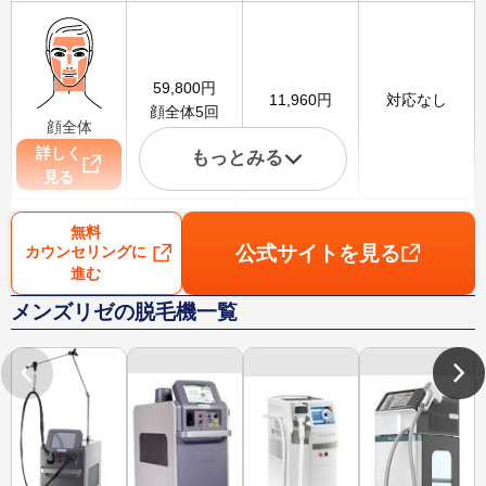
59,800
円
11,960
円
対応なし
顔全体5回
顔全体
詳しく
もっとみる
見る
無料
公式サイトを見る
カウンセリングに
進む
99,800
円
19,960
円
3,100
円
メンズリゼの脱毛機一覧
VIO5回
VIO
詳しく
見る
79,800
円