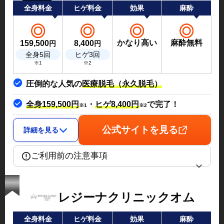
全身料金
ヒゲ料金
効果
麻酔
かなり高い
麻酔無料
159,500
8,400
円
円
全身5回
ヒゲ3回
※1
※2
圧倒的な人気の
医療脱毛（永久脱毛）
全身159,500円
・
ヒゲ8,400円
で完了！
※1
※2
公式サイトを見る
詳細を見る
ご利用前の注意事項
レジーナクリニックオム
全身料金
ヒゲ料金
効果
麻酔