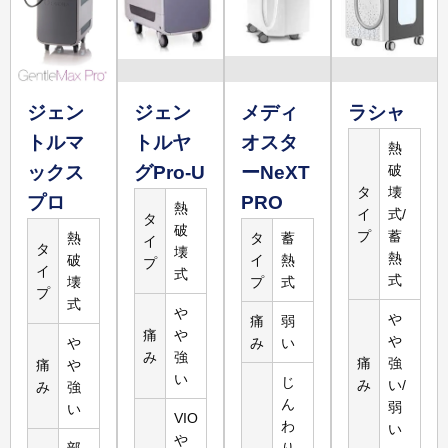
15,960
円
3,500
円
腕5回
腕
詳しく
見る
ジェン
ジェン
メディ
ラシャ
トルマ
トルヤ
オスタ
熱
ックス
グPro-U
ーNeXT
破
119,800
円
23,960
円
3,200
円
タ
壊
プロ
PRO
脚5回
熱
イ
式/
脚
タ
破
プ
蓄
熱
タ
蓄
詳しく
イ
タ
壊
熱
破
イ
熱
見る
プ
イ
式
式
壊
プ
式
プ
式
や
や
痛
弱
痛
や
や
や
み
い
み
強
痛
強
痛
や
い
じ
み
い/
み
強
ん
弱
い
VIO
わ
い
や
部
り