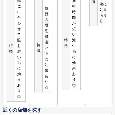
部
施
徴
毛に
位
術
最
効果
に
時
新
あり
合
間
の
◎
わ
が
脱
せ
短
毛
て
い
機
照
特
濃
濃
特
特
射
徴
い
い
徴
徴
濃
毛
毛
い
に
に
毛
効
効
に
果
果
効
あ
あ
果
り
り
あ
◎
◎
り
◎
近くの店舗を探す