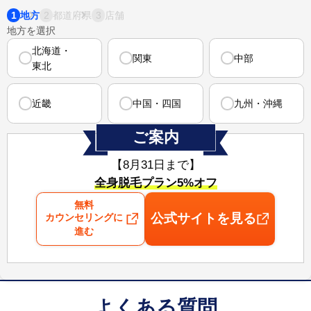
1
2
3
地方
都道府県
店舗
地方を選択
北海道・
関東
中部
東北
近畿
中国・四国
九州・沖縄
ご案内
【8月31日まで⁠】
全身脱毛プラン5%オフ
無料
公式サイトを見る
カウンセリングに
進む
よくある質問