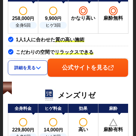
かなり高い
麻酔無料
258,000
9,900
円
円
全身5回
ヒゲ3回
1人1人に合わせた
質の高い施術
こだわりの空間で
リラックスできる
公式サイトを見る
詳細を見る
メンズリゼ
全身料金
ヒゲ料金
効果
麻酔
高い
麻酔有料
229,800
14,000
円
円