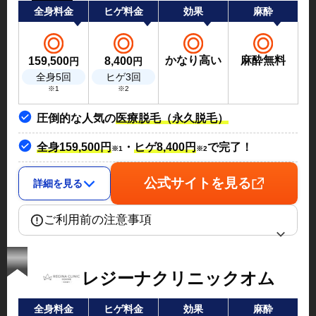
全身料金
ヒゲ料金
効果
麻酔
かなり高い
麻酔無料
159,500
8,400
円
円
全身5回
ヒゲ3回
※1
※2
圧倒的な人気の
医療脱毛（永久脱毛）
全身159,500円
・
ヒゲ8,400円
で完了！
※1
※2
公式サイトを見る
詳細を見る
ご利用前の注意事項
レジーナクリニックオム
全身料金
ヒゲ料金
効果
麻酔