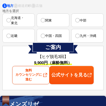
1
2
3
地方
都道府県
店舗
地方を選択
北海道・
関東
中部
東北
近畿
中国・四国
九州・沖縄
ご案内
【ヒゲ脱毛3回】
⁠9,900円（麻酔無料）
無料
公式サイトを見る
カウンセリングに
進む
メンズリゼ