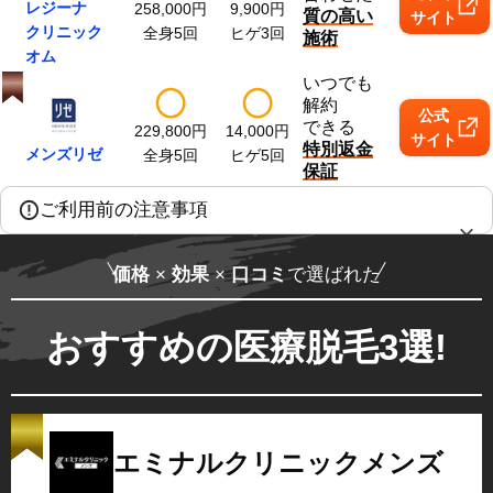
レジーナ
258,000
円
9,900
円
質の高い
サイト
クリニック
全身5回
ヒゲ3回
施術
オム
いつでも
解約
公式
できる
229,800
円
14,000
円
サイト
特別返金
メンズリゼ
全身5回
ヒゲ5回
保証
ご利用前の注意事項
価格
×
効果
×
口コミ
で選ばれた
おすすめの医療脱毛3選!
エミナルクリニックメンズ