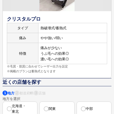
詳しく
見る
クリスタルプロ
タイプ
熱破壊式/蓄熱式
105,000
円
3,040
円
痛み
やや強い/弱い
21,000
円
脚5回
※3
脚
※2
痛みが少ない
詳しく
特徴
うぶ毛への効果◎
見る
濃い毛への効果◎
※毛質・肌質に合わせてレーザー出力を設定
※掲載のプランは蓄熱式となります
近くの店舗を探す
1
2
3
地方
都道府県
店舗
地方を選択
北海道・
関東
中部
東北