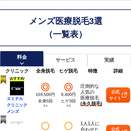
昨日
人
が予約に進みました
メンズ医療脱毛3選
（一覧表）
料金
サービス
実績
クリニック
全身脱毛
ヒゲ脱毛
特徴
詳細
おすすめ
圧倒的な
人気の
公式
159,500
円
8,400
円
医療脱毛
サイト
エミナル
全身5回
ヒゲ3回
(永久脱毛)
クリニック
※1
※2
メンズ
1人1人に
合わせた
公式