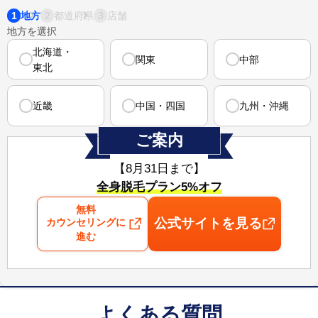
1
2
3
地方
都道府県
店舗
地方を選択
北海道・
関東
中部
東北
近畿
中国・四国
九州・沖縄
ご案内
【8月31日まで⁠】
全身脱毛プラン5%オフ
無料
公式サイトを見る
カウンセリングに
進む
よくある質問