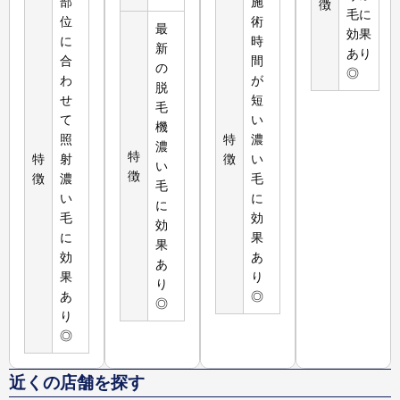
部
施
徴
毛に
位
術
最
効果
に
時
新
あり
合
間
の
◎
わ
が
脱
せ
短
毛
て
い
機
照
特
濃
濃
特
特
射
徴
い
い
徴
徴
濃
毛
毛
い
に
に
毛
効
効
に
果
果
効
あ
あ
果
り
り
あ
◎
◎
り
◎
近くの店舗を探す