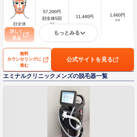
57,200
円
1,660
円
11,440
円
顔全体5回
※3
顔全体
※2
詳しく
もっとみる
見る
無料
公式サイトを見る
カウンセリングに
進む
78,000
円
2,260
円
15,600
円
VIO5回
エミナルクリニックメンズの脱毛器一覧
※3
VIO
※2
詳しく
見る
75,000
円
2,170
円
15,000
円
腕5回
※3
腕
※2