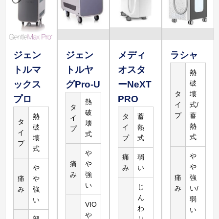
15,960
円
3,500
円
腕5回
腕
詳しく
見る
ジェン
ジェン
メディ
ラシャ
トルマ
トルヤ
オスタ
熱
ックス
グPro-U
ーNeXT
破
119,800
円
23,960
円
3,200
円
タ
壊
プロ
PRO
脚5回
熱
イ
式/
脚
タ
破
プ
蓄
熱
タ
蓄
詳しく
イ
タ
壊
熱
破
イ
熱
見る
プ
イ
式
式
壊
プ
式
プ
式
や
や
痛
弱
痛
や
や
や
み
い
み
強
痛
強
痛
や
い
じ
み
い/
み
強
ん
弱
い
VIO
わ
い
や
部
り