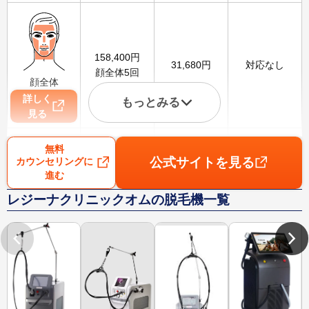
158,400
円
31,680
円
対応なし
顔全体5回
顔全体
詳しく
もっとみる
見る
無料
公式サイトを見る
カウンセリングに
進む
111,000
円
22,200
円
1,800
円
レジーナクリニックオムの脱毛機一覧
VIO5回
VIO
詳しく
見る
88,000
円