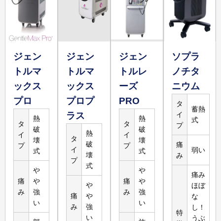
17,600
円
2,400
円
腕5回
腕
詳しく
見る
ジェン
ジェン
ジェン
ソプラ
トルマ
トルマ
トルレ
ノチタ
ックス
ックス
ーズ
ニウム
39,800
円
13,267
円
対応なし
プロ
プロプ
PRO
脚3回
タ
脚
蓄熱
ラス
イ
熱
熱
詳しく
式
タ
タ
プ
破
破
見る
熱
イ
イ
タ
壊
壊
破
痛
プ
プ
イ
弱い
式
式
壊
み
プ
式
や
や
痛み
痛
や
痛
や
や
ほぼ
み
強
み
強
痛
や
な
い
い
み
強
し！
特
い
うぶ