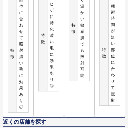
ヒ
施
位
温
ゲ
術
に
か
に
時
合
い
特
間
わ
特
敏
化
が
せ
徴
感
特
濃
短
て
肌
徴
い
い
照
で
毛
特
部
特
射
も
に
徴
位
徴
濃
照
効
に
い
射
果
合
毛
可
あ
わ
に
能
り
せ
効
◎
て
果
照
あ
射
り
◎
近くの店舗を探す