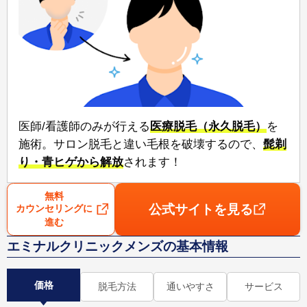
医師/看護師のみが行える⁠
医療脱毛（永久脱毛）
⁠を
施術。サロン脱毛と違い毛根を破壊するので、⁠
髭剃
り・青ヒゲから解放
⁠されます！
無料
公式サイトを見る
カウンセリングに
進む
エミナルクリニックメンズの基本情報
価格
脱毛方法
通いやすさ
サービス