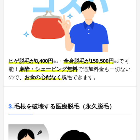
ヒゲ脱毛が8,400円
⁠⁠・
全身脱毛が159,500円
⁠⁠で可
※1
※2
能！⁠
麻酔・シェービング無料
で追加料金も一切ない
ので、⁠
お金の心配なく⁠
脱毛できます。
3.
毛根を破壊する医療脱毛（永久脱毛）